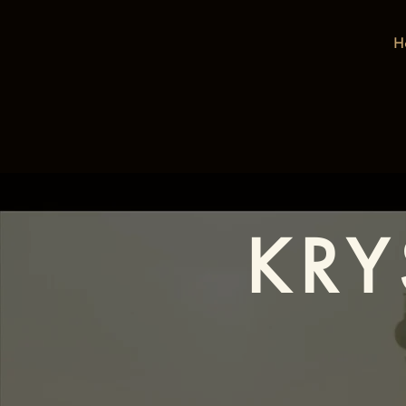
H
KRY