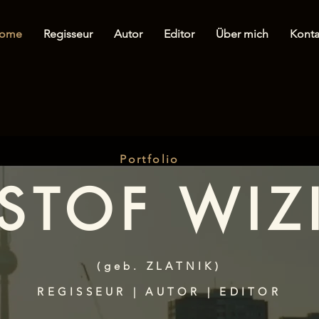
ome
Regisseur
Autor
Editor
Über mich
Konta
Portfolio
STOF WIZ
(geb. ZLATNIK)
REGISSEUR | AUTOR | EDITOR